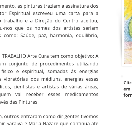
mento, as pinturas traziam a assinatura dos
or Espiritual escreveu uma carta para a
o trabalho e a Direção do Centro aceitou,
ou-nos que os nomes dos artistas seriam
s como: Saúde, paz, harmonia, equilíbrio,
 o TRABALHO Arte Cura tem como objetivo: A
um conjunto de procedimentos utilizando
ísico e espiritual, somadas ás energias
s vibratórias dos médiuns, energias essas
Cli
os, cientistas e artistas de várias áreas,
em 
uem vai receber esses medicamentos
for
vés das Pinturas.
m, outros entraram como dirigentes tivemos
emir Saraiva e Maria Nazaré que continua até