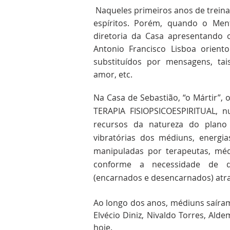
Naqueles primeiros anos de treina
espíritos. Porém, quando o Ment
diretoria da Casa apresentando 
Antonio Francisco Lisboa orient
substituídos por mensagens, tai
amor, etc.
Na Casa de Sebastião, “o Mártir”,
TERAPIA FISIOPSICOESPIRITUAL, n
recursos da natureza do plano f
vibratórias dos médiuns, energia
manipuladas por terapeutas, médic
conforme a necessidade de q
(encarnados e desencarnados) atra
Ao longo dos anos, médiuns saíra
Elvécio Diniz, Nivaldo Torres, Ald
hoje.