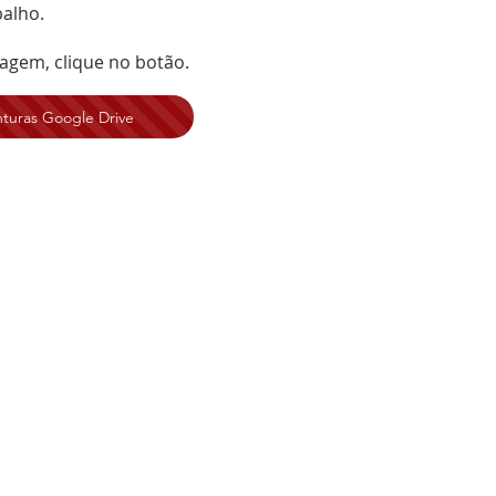
balho.
magem, clique no botão.
nturas Google Drive