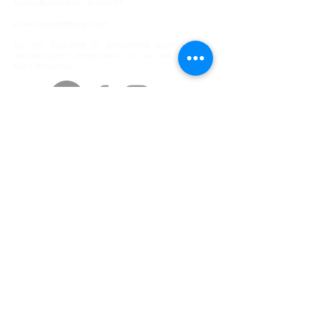
Núcleo Bandeirante - Brasília-DF
e-mail:
cesomdf@gmail.com
Tel:
(61) 3552-0504
(O atendimento telefônico será
realizado pelas recepcionistas do Lar dos Velhinhos
Maria Madalena).
NOS AJUDE COM ESTA
OBRA DE AMOR!
Clique aqui e
faça sua doação.