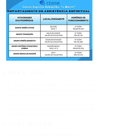
SOBRE NÓS
O Centro Espírita Sebastião, "o Mártir" é uma
sociedade civil com personalidade jurídica, de caráter
apolítico, filantrópico, educacional e cristão.
Nossa Missão: Promover e exercer a prática da
caridade espiritual, moral e material, ilimitadamente e
por todos os meios ao seu alcance.
LOCALIZAÇÃO
Terceira Avenida, Área Especial 5, Módulos M, N e O,